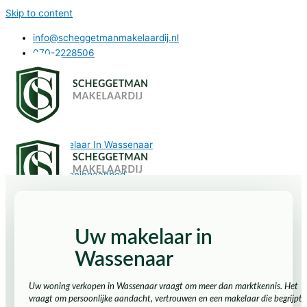
Skip to content
info@scheggetmanmakelaardij.nl
070-2228506
Uw Makelaar In Wassenaar
Aanbod
Woningaanbod
Bedrijfsaanbod
Diensten
Woning verkopen
Uw makelaar in
Woning verhuren
Aankoopbegeleiding
Wassenaar
Over ons
Uw woning verkopen in Wassenaar vraagt om meer dan marktkennis. Het
Uw Makelaar In Wassenaar
vraagt om persoonlijke aandacht, vertrouwen en een makelaar die begrijpt
Aanbod