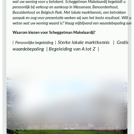
wat uw woning voor u betekent. Scheggetman Makelaardij begeleidt u
Woningaanbod
persoonlijk bij verkoop en aankoop in Wassenaar, Benoordenhout,
Bedrijfsaanbod
Bezuidenhout en Belgisch Park. Met lokale marktkennis, een betrokken
aanpak en oog voor presentatie werken wij aan het beste resultaat. Wilt u
Diensten
weten wat uw woning waard is? Vraag vrijblijvend een waardebepaling aan.
Woning verkopen
Woning verhuren
Waarom kiezen voor Scheggetman Makelaardij?
Aankoopbegeleiding
Sterke lokale marktkennis |
Gratis
| Persoonlijke begeleiding |
Bezichtiging plannen
Over ons
waardebepaling |
Begeleiding van A tot Z |
Beschikbaar